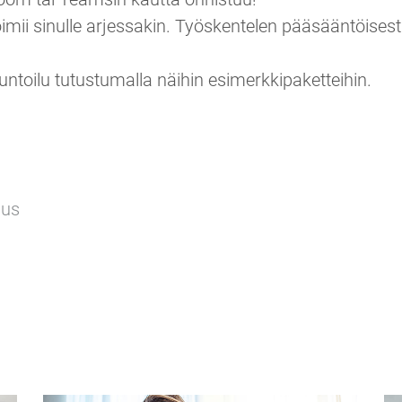
i sinulle arjessakin. Työskentelen pääsääntöisesti
 kuntoilu tutustumalla näihin esimerkkipaketteihin.
nus