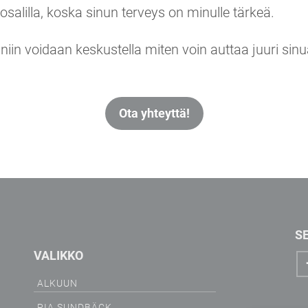
tosalilla, koska sinun terveys on minulle tärkeä.
, niin voidaan keskustella miten voin auttaa juuri s
Ota yhteyttä!
S
VALIKKO
ALKUUN
PIA SUNDBÄCK