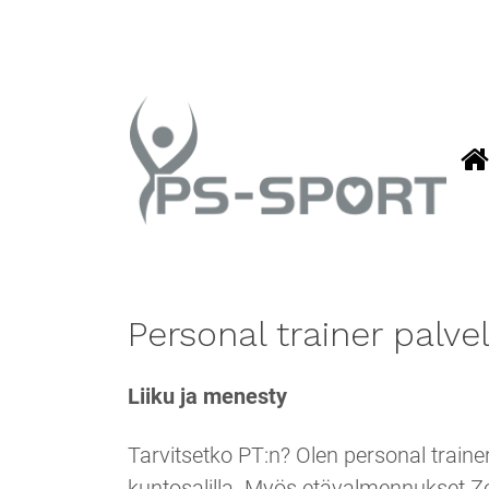
Personal trainer palve
Liiku ja menesty
Tarvitsetko PT:n? Olen personal traine
kuntosalilla. Myös etävalmennukset Z