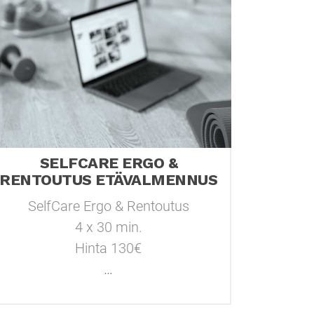
SELFCARE ERGO &
RENTOUTUS ETÄVALMENNUS
SelfCare Ergo & Rentoutus
4 x 30 min.
Hinta 130€
…