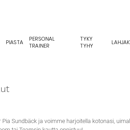
PERSONAL
TYKY
PIASTA
LAHJAK
TRAINER
TYHY
lut
r Pia Sundbäck ja voimme harjoitella kotonasi, uimah
oom tai Teamsin kautta onnistuu!