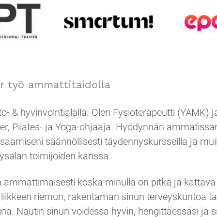
r työ ammattitaidolla
- & hyvinvointialalla. Olen Fysioterapeutti (YAMK) j
er, Pilates- ja Yoga-ohjaaja. Hyödynnän ammatissan
osaamiseni säännöllisesti täydennyskursseilla ja muil
ysalan toimijoiden kanssa.
n ammattimaisesti koska minulla on pitkä ja kattava 
iikkeen riemun, rakentaman sinun terveyskuntoa tai h
ina. Nautin sinun voidessa hyvin, hengittäessäsi ja 