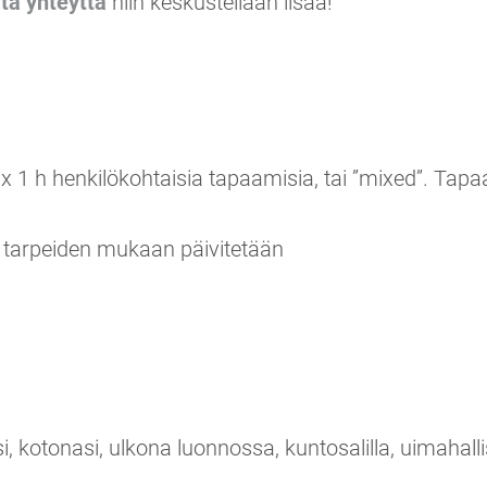
ta yhteyttä
niin keskustellaan lisää!
6 x 1 h henkilökohtaisia tapaamisia, tai ”mixed”. Ta
a tarpeiden mukaan päivitetään
asi, kotonasi, ulkona luonnossa, kuntosalilla, uimaha