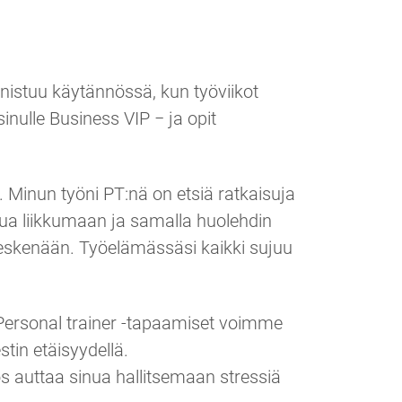
nnistuu käytännössä, kun työviikot
inulle Business VIP − ja opit
poa. Minun työni PT:nä on etsiä ratkaisuja
nua liikkumaan ja samalla huolehdin
 keskenään. Työelämässäsi kaikki sujuu
 Personal trainer -tapaamiset voimme
tin etäisyydellä.
ös auttaa sinua hallitsemaan stressiä