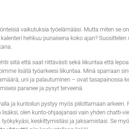
yönteisiä vaikutuksia työelämääsi. Mutta miten se o
 kalenteri hehkuu punaisena koko ajan? Suosittelen s
kana.
ehtii siitä että saat riittävästi sekä liikuntaa että le
oimme lisätä työarkeesi liikuntaa. Minä sparraan si
kuntamäärä, uni ja palautuminen – ovat tasapainossa
misesi paranee ja pysyt terveenä.
avalla ja kuntoilun pystyy myös piilottamaan arkeen.
isäksi, olen kunto-ohjaajanasi vain yhden chatti-vies
a työkykyäsi, keskittymistäsi ja jaksamistasi. Se my