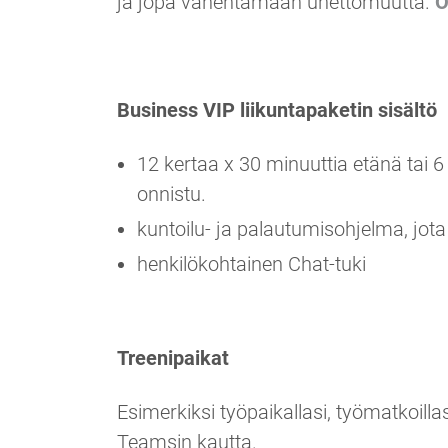
ja jopa vähentämään unettomuutta.
O
Business VIP liikuntapaketin sisältö
12 kertaa x 30 minuuttia etänä tai 
onnistu.
kuntoilu- ja palautumisohjelma, jot
henkilökohtainen Chat-tuki
Treenipaikat
Esimerkiksi työpaikallasi, työmatkoill
Teamsin kautta.