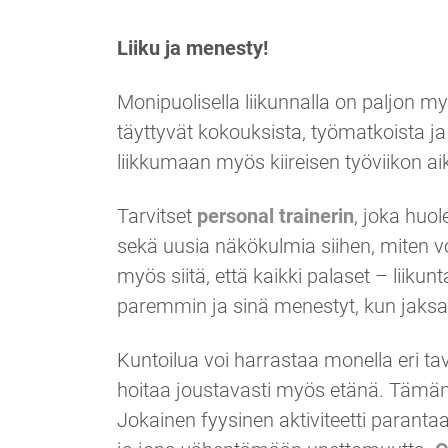
Liiku ja menesty!
Monipuolisella liikunnalla on paljon m
täyttyvät kokouksista, työmatkoista ja
liikkumaan myös kiireisen työviikon ai
Tarvitset
personal trainerin
, joka huol
sekä uusia näkökulmia siihen, miten v
myös siitä, että kaikki palaset – lii
paremmin ja sinä menestyt, kun jaksa
Kuntoilua voi harrastaa monella eri t
hoitaa joustavasti myös etänä. Tämän l
Jokainen fyysinen aktiviteetti paranta